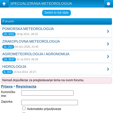
SPECIJALIZIRANA METEOROLOGIJA
Switch to full style
Forumi
POMORSKA METEOROLOGIJA
25, 1011
28 lip 2021, 06:25
ZRAKOPLOVNA METEOROLOGIJA
11, 201
04 ožu 2026, 23:45
AGROMETEOROLOGIJA I AGRONOMIJA
29, 3637
31 sij 2024, 08:28
HIDROLOGIJA
6, 304
15 kol 2014, 20:27
Nemaš dopuštenje za pregledavanje tema na ovom forumu.
Prijava
•
Registracija
Korisničko
ime:
Zaporka:
Automatsko prijavljivanje