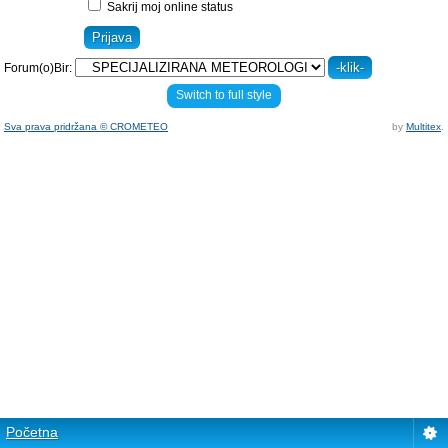
Sakrij moj online status
Forum(o)Bir:
Switch to full style
Sva prava pridržana © CROMETEO
by
Multitex
.
Početna