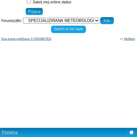
Sakrij moj online status
Forum(o)Bir:
Switch to full style
Sva prava pridržana © CROMETEO
by
Multitex
.
Početna