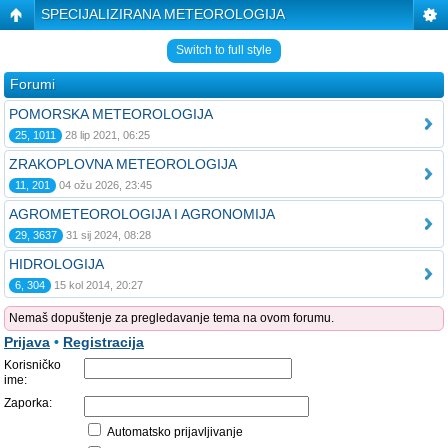
SPECIJALIZIRANA METEOROLOGIJA
Switch to full style
Forumi
POMORSKA METEOROLOGIJA
25, 1011
28 lip 2021, 06:25
ZRAKOPLOVNA METEOROLOGIJA
11, 201
04 ožu 2026, 23:45
AGROMETEOROLOGIJA I AGRONOMIJA
29, 3637
31 sij 2024, 08:28
HIDROLOGIJA
6, 304
15 kol 2014, 20:27
Nemaš dopuštenje za pregledavanje tema na ovom forumu.
Prijava
•
Registracija
Korisničko
ime:
Zaporka:
Automatsko prijavljivanje