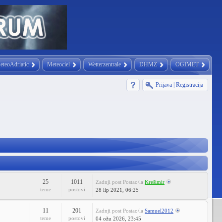
eteoAdriatic
Meteociel
Wetterzentrale
DHMZ
OGIMET
Prijava
|
Registracija
25
1011
Zadnji post
Postao/la
Krešimir
teme
postovi
28 lip 2021, 06:25
11
201
Zadnji post
Postao/la
Samuel2012
teme
postovi
04 ožu 2026, 23:45