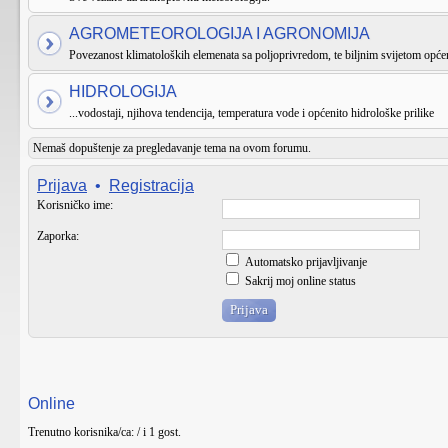
AGROMETEOROLOGIJA I AGRONOMIJA
Povezanost klimatoloških elemenata sa poljoprivredom, te biljnim svijetom općen
HIDROLOGIJA
...vodostaji, njihova tendencija, temperatura vode i općenito hidrološke prilike
Nemaš dopuštenje za pregledavanje tema na ovom forumu.
Prijava
•
Registracija
Korisničko ime:
Zaporka:
Automatsko prijavljivanje
Sakrij moj online status
Online
Trenutno korisnika/ca: / i 1 gost.