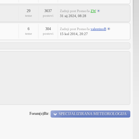
29
3637
Zadnji post
Postao/la
ZW
teme
postovi
31 sij 2024, 08:28
6
304
Zadnji post
Postao/la
valentinoB
teme
postovi
15 kol 2014, 20:27
Forum(o)Bir:
SPECIJALIZIRANA METEOROLOGIJA