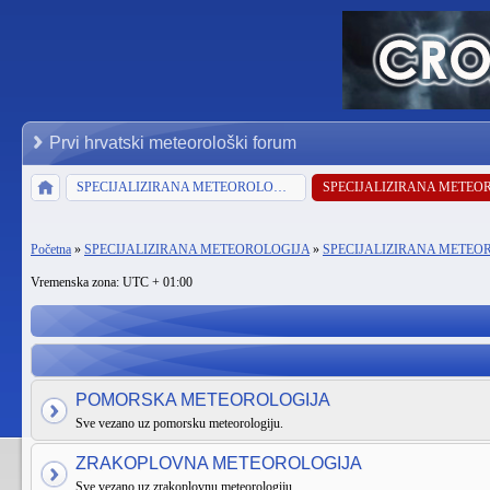
Prvi hrvatski meteorološki forum
SPECIJALIZIRANA METEOROLOGIJA
Početna
»
SPECIJALIZIRANA METEOROLOGIJA
»
SPECIJALIZIRANA METEO
Vremenska zona: UTC + 01:00
POMORSKA METEOROLOGIJA
Sve vezano uz pomorsku meteorologiju.
ZRAKOPLOVNA METEOROLOGIJA
Sve vezano uz zrakoplovnu meteorologiju.