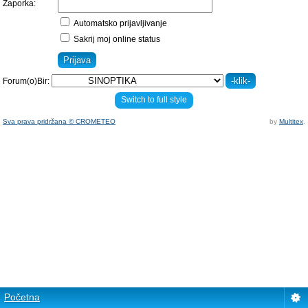
Zaporka:
Automatsko prijavljivanje
Sakrij moj online status
Forum(o)Bir:
Switch to full style
Sva prava pridržana © CROMETEO
by
Multitex
.
Početna