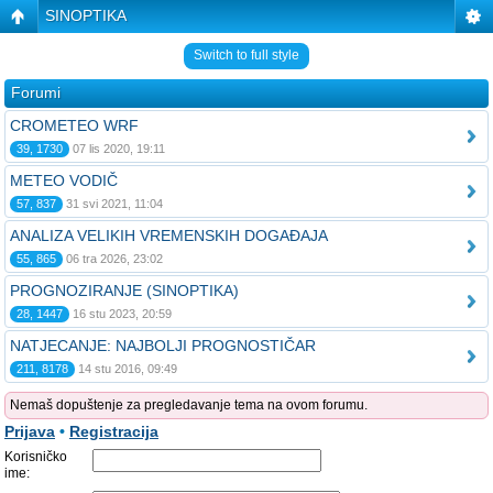
SINOPTIKA
Switch to full style
Forumi
CROMETEO WRF
39, 1730
07 lis 2020, 19:11
METEO VODIČ
57, 837
31 svi 2021, 11:04
ANALIZA VELIKIH VREMENSKIH DOGAĐAJA
55, 865
06 tra 2026, 23:02
PROGNOZIRANJE (SINOPTIKA)
28, 1447
16 stu 2023, 20:59
NATJECANJE: NAJBOLJI PROGNOSTIČAR
211, 8178
14 stu 2016, 09:49
Nemaš dopuštenje za pregledavanje tema na ovom forumu.
Prijava
•
Registracija
Korisničko
ime: