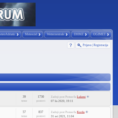
eteoAdriatic
Meteociel
Wetterzentrale
DHMZ
OGIMET
Prijava
|
Registracija
39
1730
Zadnji post
Postao/la
Lukeni
teme
postovi
07 lis 2020, 19:11
57
837
Zadnji post
Postao/la
Korda
teme
postovi
31 svi 2021, 11:04