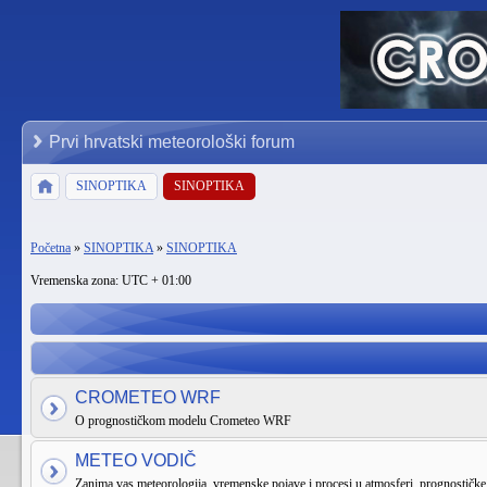
Prvi hrvatski meteorološki forum
SINOPTIKA
SINOPTIKA
Početna
»
SINOPTIKA
»
SINOPTIKA
Vremenska zona: UTC + 01:00
CROMETEO WRF
O prognostičkom modelu Crometeo WRF
METEO VODIČ
Zanima vas meteorologija, vremenske pojave i procesi u atmosferi, prognostičke k