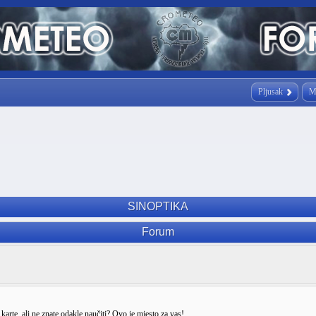
Pljusak
M
SINOPTIKA
Forum
arte, ali ne znate odakle naučiti? Ovo je mjesto za vas!