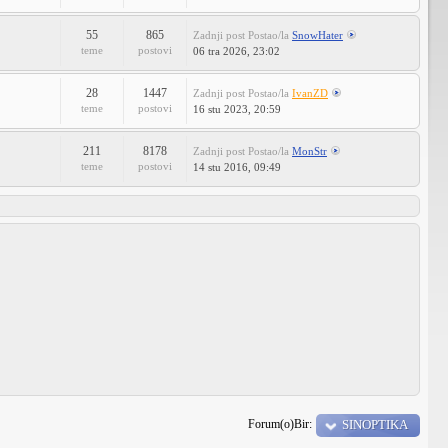
55
865
Zadnji post
Postao/la
SnowHater
teme
postovi
06 tra 2026, 23:02
28
1447
Zadnji post
Postao/la
IvanZD
teme
postovi
16 stu 2023, 20:59
211
8178
Zadnji post
Postao/la
MonStr
teme
postovi
14 stu 2016, 09:49
Forum(o)Bir:
SINOPTIKA