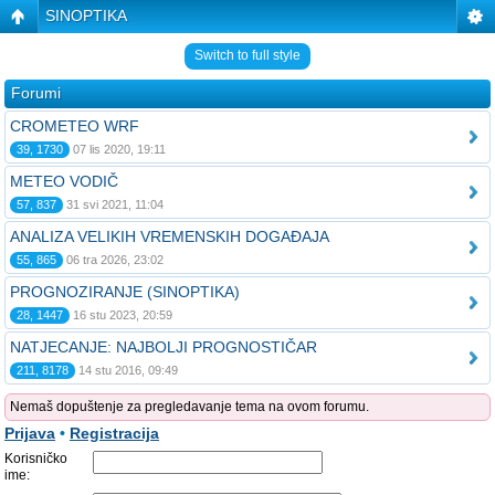
SINOPTIKA
Switch to full style
Forumi
CROMETEO WRF
39, 1730
07 lis 2020, 19:11
METEO VODIČ
57, 837
31 svi 2021, 11:04
ANALIZA VELIKIH VREMENSKIH DOGAĐAJA
55, 865
06 tra 2026, 23:02
PROGNOZIRANJE (SINOPTIKA)
28, 1447
16 stu 2023, 20:59
NATJECANJE: NAJBOLJI PROGNOSTIČAR
211, 8178
14 stu 2016, 09:49
Nemaš dopuštenje za pregledavanje tema na ovom forumu.
Prijava
•
Registracija
Korisničko
ime: