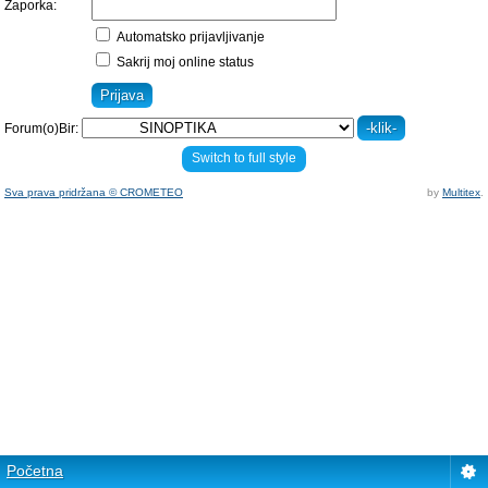
Zaporka:
Automatsko prijavljivanje
Sakrij moj online status
Forum(o)Bir:
Switch to full style
Sva prava pridržana © CROMETEO
by
Multitex
.
Početna