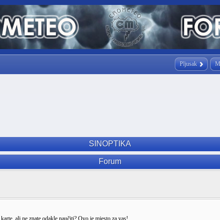
Pljusak
M
SINOPTIKA
Forum
arte, ali ne znate odakle naučiti? Ovo je mjesto za vas!