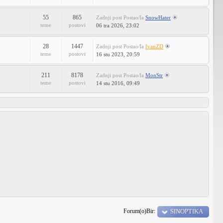
55
865
Zadnji post
Postao/la
SnowHater
teme
postovi
06 tra 2026, 23:02
28
1447
Zadnji post
Postao/la
IvanZD
teme
postovi
16 stu 2023, 20:59
211
8178
Zadnji post
Postao/la
MonStr
teme
postovi
14 stu 2016, 09:49
Forum(o)Bir:
SINOPTIKA