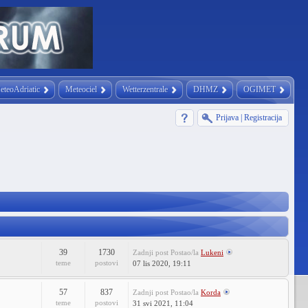
eteoAdriatic
Meteociel
Wetterzentrale
DHMZ
OGIMET
Prijava
|
Registracija
39
1730
Zadnji post
Postao/la
Lukeni
teme
postovi
07 lis 2020, 19:11
57
837
Zadnji post
Postao/la
Korda
teme
postovi
31 svi 2021, 11:04