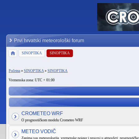
Prvi hrvatski meteorološki forum
SINOPTIKA
SINOPTIKA
Početna
»
SINOPTIKA
»
SINOPTIKA
Vremenska zona: UTC + 01:00
CROMETEO WRF
O prognostičkom modelu Crometeo WRF
METEO VODIČ
Zanima vas meteorologija, vremenske pojave i procesi u atmosferi, prognostičke k