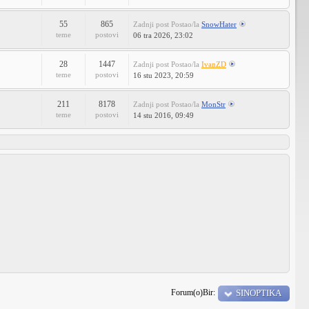
55
865
Zadnji post
Postao/la
SnowHater
teme
postovi
06 tra 2026, 23:02
28
1447
Zadnji post
Postao/la
IvanZD
teme
postovi
16 stu 2023, 20:59
211
8178
Zadnji post
Postao/la
MonStr
teme
postovi
14 stu 2016, 09:49
Forum(o)Bir:
SINOPTIKA