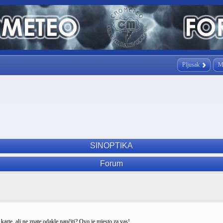
Pljusak
M
SINOPTIKA
Forum
arte, ali ne znate odakle naučiti? Ovo je mjesto za vas!