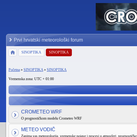
Prvi hrvatski meteorološki forum
SINOPTIKA
SINOPTIKA
Početna
»
SINOPTIKA
»
SINOPTIKA
Vremenska zona: UTC + 01:00
CROMETEO WRF
O prognostičkom modelu Crometeo WRF
METEO VODIČ
Zanima vas meteorologija, vremenske pojave i procesi u atmosferi, prognostičke k