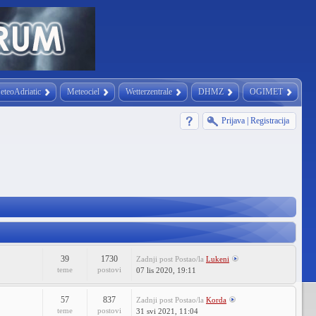
eteoAdriatic
Meteociel
Wetterzentrale
DHMZ
OGIMET
Prijava
|
Registracija
39
1730
Zadnji post
Postao/la
Lukeni
teme
postovi
07 lis 2020, 19:11
57
837
Zadnji post
Postao/la
Korda
teme
postovi
31 svi 2021, 11:04