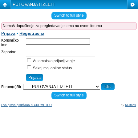
PUTOVANJA I IZLETI
Switch to full style
Nemaš dopuštenje za pregledavanje tema na ovom forumu.
Prijava
•
Registracija
Korisničko
ime:
Zaporka:
Automatsko prijavljivanje
Sakrij moj online status
Forum(o)Bir:
Switch to full style
Sva prava pridržana © CROMETEO
by
Multitex
.