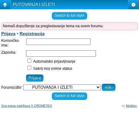
PUTOVANJA I IZLETI
Switch to full style
Nemaš dopuštenje za pregledavanje tema na ovom forumu.
Prijava
•
Registracija
Korisničko
ime:
Zaporka:
Automatsko prijavljivanje
Sakrij moj online status
Forum(o)Bir:
Switch to full style
Sva prava pridržana © CROMETEO
by
Multitex
.