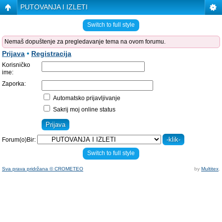
PUTOVANJA I IZLETI
Switch to full style
Nemaš dopuštenje za pregledavanje tema na ovom forumu.
Prijava
•
Registracija
Korisničko
ime:
Zaporka:
Automatsko prijavljivanje
Sakrij moj online status
Forum(o)Bir:
Switch to full style
Sva prava pridržana © CROMETEO
by
Multitex
.