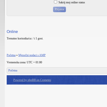
Sakrij moj online status
Online
Trenutno korisnika/ca: / i 1 gost.
Početna
»
Mjesečni podaci s AMP
Vremenska zona: UTC + 01:00
Početna
Powered by phpBB on Crometeo