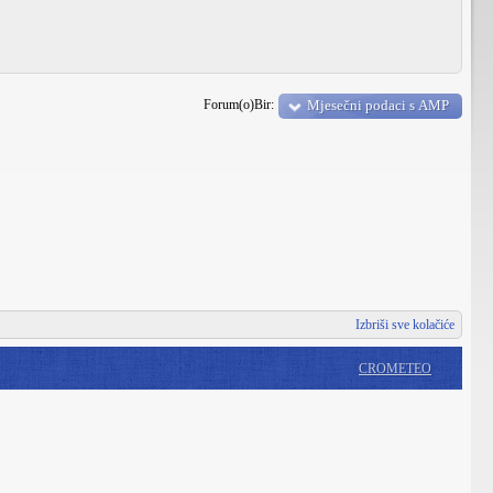
Forum(o)Bir:
Mjesečni podaci s AMP
Izbriši sve kolačiće
CROMETEO