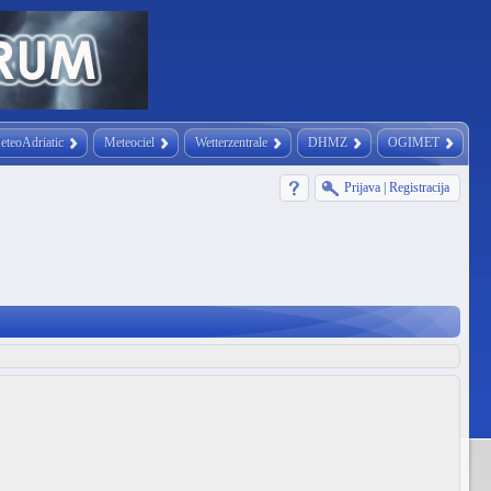
eteoAdriatic
Meteociel
Wetterzentrale
DHMZ
OGIMET
Prijava
|
Registracija