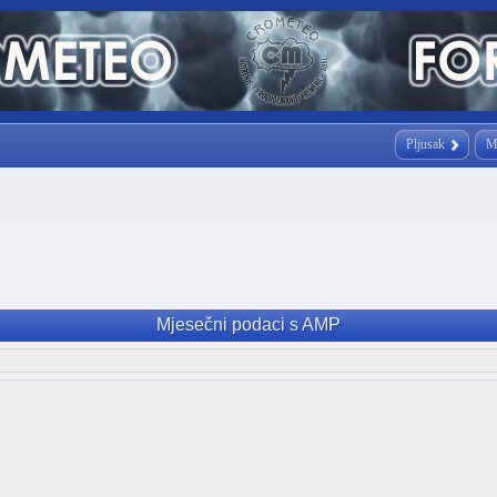
Pljusak
M
Mjesečni podaci s AMP