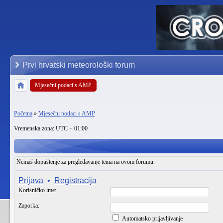
Prvi hrvatski meteorološki forum
Mjesečni podaci s AMP
Početna
»
Mjesečni podaci s AMP
Vremenska zona: UTC + 01:00
Nemaš dopuštenje za pregledavanje tema na ovom forumu.
Prijava
•
Registracija
Korisničko ime:
Zaporka:
Automatsko prijavljivanje