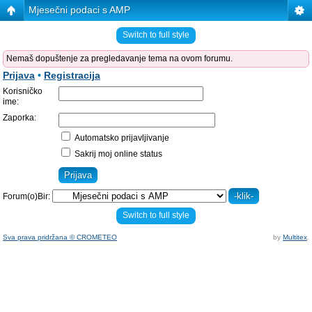
Mjesečni podaci s AMP
Switch to full style
Nemaš dopuštenje za pregledavanje tema na ovom forumu.
Prijava
•
Registracija
Korisničko
ime:
Zaporka:
Automatsko prijavljivanje
Sakrij moj online status
Forum(o)Bir:
Switch to full style
Sva prava pridržana © CROMETEO
by
Multitex
.