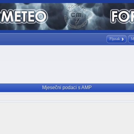
Pljusak
M
Mjesečni podaci s AMP