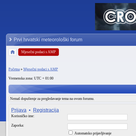
Prvi hrvatski meteorološki forum
Mjesečni podaci s AMP
Početna
»
Mjesečni podaci s AMP
Vremenska zona: UTC + 01:00
Nemaš dopuštenje za pregledavanje tema na ovom forumu.
Prijava
•
Registracija
Korisničko ime:
Zaporka:
Automatsko prijavljivanje