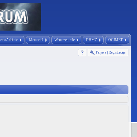
eteoAdriatic
Meteociel
Wetterzentrale
DHMZ
OGIMET
Prijava
|
Registracija