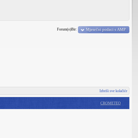
Forum(o)Bir:
Mjesečni podaci s AMP
Izbriši sve kolačiće
CROMETEO