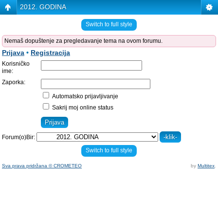
2012. GODINA
Switch to full style
Nemaš dopuštenje za pregledavanje tema na ovom forumu.
Prijava
•
Registracija
Korisničko
ime:
Zaporka:
Automatsko prijavljivanje
Sakrij moj online status
Forum(o)Bir:
Switch to full style
Sva prava pridržana © CROMETEO
by
Multitex
.