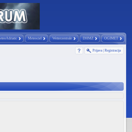
eteoAdriatic
Meteociel
Wetterzentrale
DHMZ
OGIMET
Prijava
|
Registracija