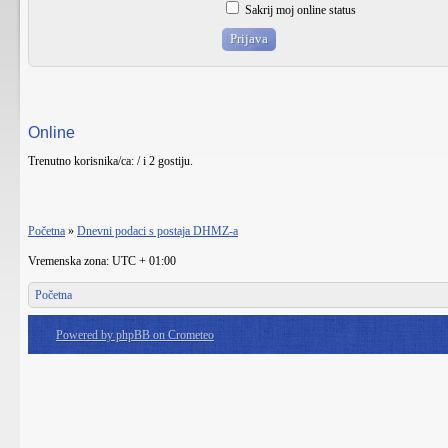
Sakrij moj online status
Online
Trenutno korisnika/ca: / i 2 gostiju.
Početna
»
Dnevni podaci s postaja DHMZ-a
Vremenska zona: UTC + 01:00
Početna
Powered by phpBB on Crometeo