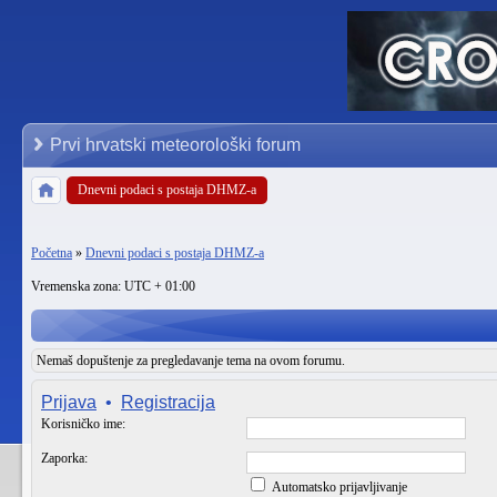
Prvi hrvatski meteorološki forum
Dnevni podaci s postaja DHMZ-a
Početna
»
Dnevni podaci s postaja DHMZ-a
Vremenska zona: UTC + 01:00
Nemaš dopuštenje za pregledavanje tema na ovom forumu.
Prijava
•
Registracija
Korisničko ime:
Zaporka:
Automatsko prijavljivanje