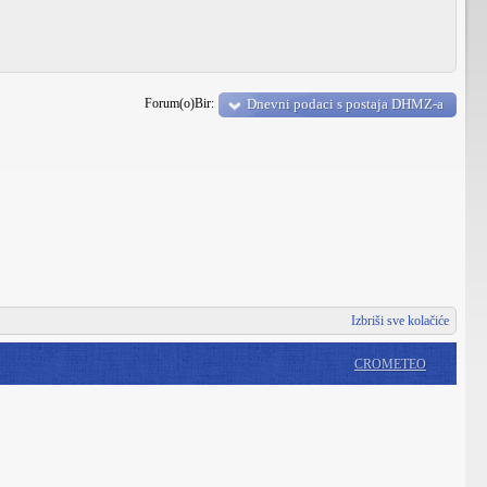
Forum(o)Bir:
Dnevni podaci s postaja DHMZ-a
Izbriši sve kolačiće
CROMETEO