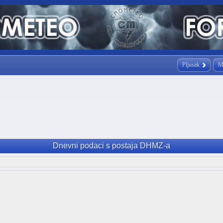
Pljusak
M
Dnevni podaci s postaja DHMZ-a