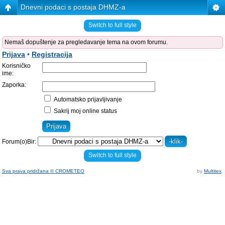
Dnevni podaci s postaja DHMZ-a
Switch to full style
Nemaš dopuštenje za pregledavanje tema na ovom forumu.
Prijava
•
Registracija
Korisničko
ime:
Zaporka:
Automatsko prijavljivanje
Sakrij moj online status
Forum(o)Bir:
Switch to full style
Sva prava pridržana © CROMETEO
by
Multitex
.