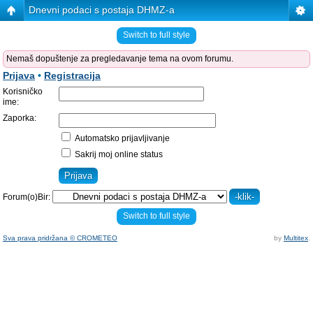
Dnevni podaci s postaja DHMZ-a
Switch to full style
Nemaš dopuštenje za pregledavanje tema na ovom forumu.
Prijava
•
Registracija
Korisničko
ime:
Zaporka:
Automatsko prijavljivanje
Sakrij moj online status
Forum(o)Bir:
Switch to full style
Sva prava pridržana © CROMETEO
by
Multitex
.