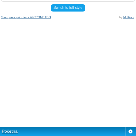
Switch to full style
Sva prava pridržana © CROMETEO
by
Multitex
.
Početna