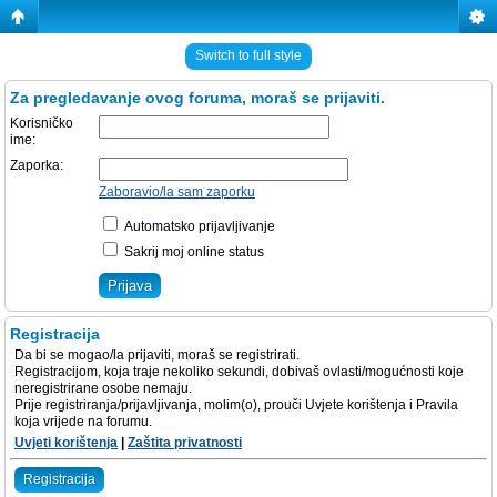
Switch to full style
Za pregledavanje ovog foruma, moraš se prijaviti.
Korisničko
ime:
Zaporka:
Zaboravio/la sam zaporku
Automatsko prijavljivanje
Sakrij moj online status
Registracija
Da bi se mogao/la prijaviti, moraš se registrirati.
Registracijom, koja traje nekoliko sekundi, dobivaš ovlasti/mogućnosti koje
neregistrirane osobe nemaju.
Prije registriranja/prijavljivanja, molim(o), prouči Uvjete korištenja i Pravila
koja vrijede na forumu.
Uvjeti korištenja
|
Zaštita privatnosti
Registracija