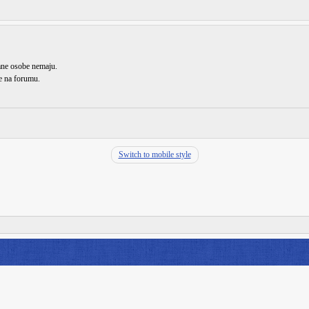
rane osobe nemaju.
de na forumu.
Switch to mobile style