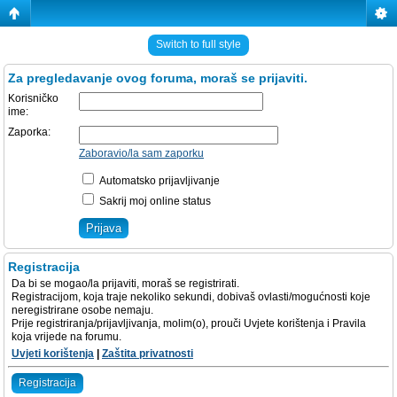
Switch to full style
Za pregledavanje ovog foruma, moraš se prijaviti.
Korisničko
ime:
Zaporka:
Zaboravio/la sam zaporku
Automatsko prijavljivanje
Sakrij moj online status
Registracija
Da bi se mogao/la prijaviti, moraš se registrirati.
Registracijom, koja traje nekoliko sekundi, dobivaš ovlasti/mogućnosti koje
neregistrirane osobe nemaju.
Prije registriranja/prijavljivanja, molim(o), prouči Uvjete korištenja i Pravila
koja vrijede na forumu.
Uvjeti korištenja
|
Zaštita privatnosti
Registracija