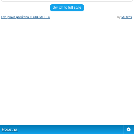
Switch to full style
Sva prava pridržana © CROMETEO
by
Multitex
.
Početna