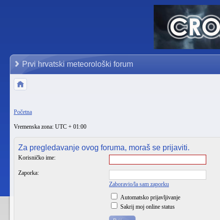
Prvi hrvatski meteorološki forum
Početna
Vremenska zona: UTC + 01:00
Za pregledavanje ovog foruma, moraš se prijaviti.
Korisničko ime:
Zaporka:
Zaboravio/la sam zaporku
Automatsko prijavljivanje
Sakrij moj online status