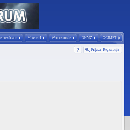
eteoAdriatic
Meteociel
Wetterzentrale
DHMZ
OGIMET
Prijava
|
Registracija