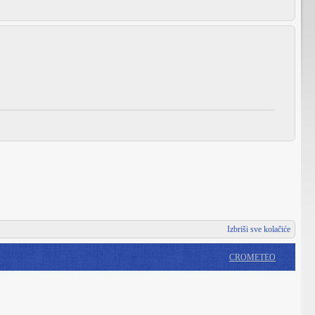
Izbriši sve kolačiće
CROMETEO