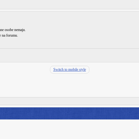
rane osobe nemaju.
de na forumu.
Switch to mobile style