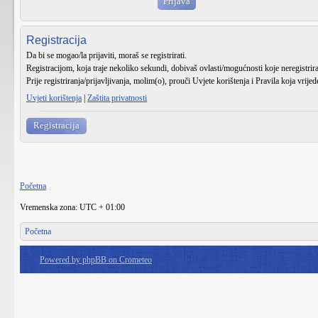
Registracija
Da bi se mogao/la prijaviti, moraš se registrirati.
Registracijom, koja traje nekoliko sekundi, dobivaš ovlasti/mogućnosti koje neregistri
Prije registriranja/prijavljivanja, molim(o), prouči Uvjete korištenja i Pravila koja vrije
Uvjeti korištenja
|
Zaštita privatnosti
Registracija
Početna
Vremenska zona: UTC + 01:00
Početna
Powered by phpBB on Crometeo