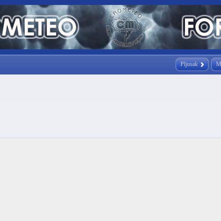
Pljusak
M