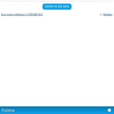
Switch to full style
Sva prava pridržana © CROMETEO
by
Multitex
.
Početna