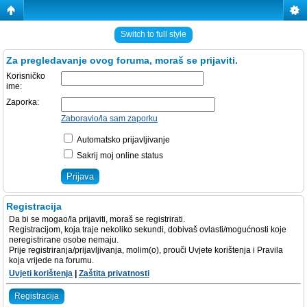
Switch to full style
Za pregledavanje ovog foruma, moraš se prijaviti.
Korisničko
ime:
Zaporka:
Zaboravio/la sam zaporku
Automatsko prijavljivanje
Sakrij moj online status
Registracija
Da bi se mogao/la prijaviti, moraš se registrirati.
Registracijom, koja traje nekoliko sekundi, dobivaš ovlasti/mogućnosti koje
neregistrirane osobe nemaju.
Prije registriranja/prijavljivanja, molim(o), prouči Uvjete korištenja i Pravila
koja vrijede na forumu.
Uvjeti korištenja
|
Zaštita privatnosti
Registracija