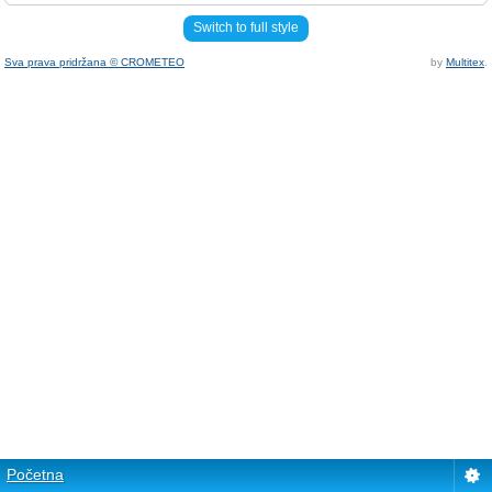
Switch to full style
Sva prava pridržana © CROMETEO
by
Multitex
.
Početna