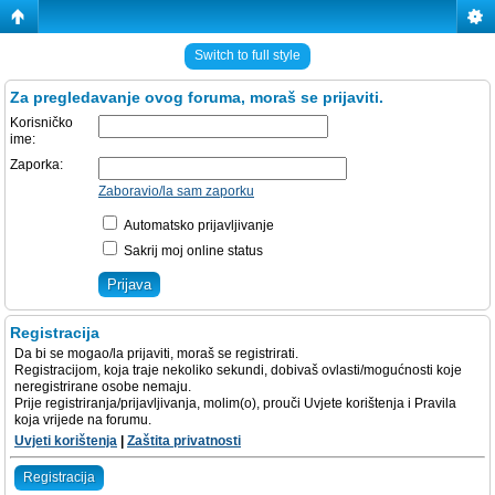
Switch to full style
Za pregledavanje ovog foruma, moraš se prijaviti.
Korisničko
ime:
Zaporka:
Zaboravio/la sam zaporku
Automatsko prijavljivanje
Sakrij moj online status
Registracija
Da bi se mogao/la prijaviti, moraš se registrirati.
Registracijom, koja traje nekoliko sekundi, dobivaš ovlasti/mogućnosti koje
neregistrirane osobe nemaju.
Prije registriranja/prijavljivanja, molim(o), prouči Uvjete korištenja i Pravila
koja vrijede na forumu.
Uvjeti korištenja
|
Zaštita privatnosti
Registracija