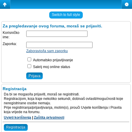
Switch to full style
Za pregledavanje ovog foruma, moraš se prijaviti.
Korisničko
ime:
Zaporka:
Zaboravio/la sam zaporku
Automatsko prijavljivanje
Sakrij moj online status
Registracija
Da bi se mogao/la prijaviti, moraš se registrirati.
Registracijom, koja traje nekoliko sekundi, dobivaš ovlasti/mogućnosti koje
neregistrirane osobe nemaju.
Prije registriranja/prijavljivanja, molim(o), prouči Uvjete korištenja i Pravila
koja vrijede na forumu.
Uvjeti korištenja
|
Zaštita privatnosti
Registracija