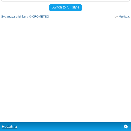
Switch to full style
Sva prava pridržana © CROMETEO
by
Multitex
.
Početna