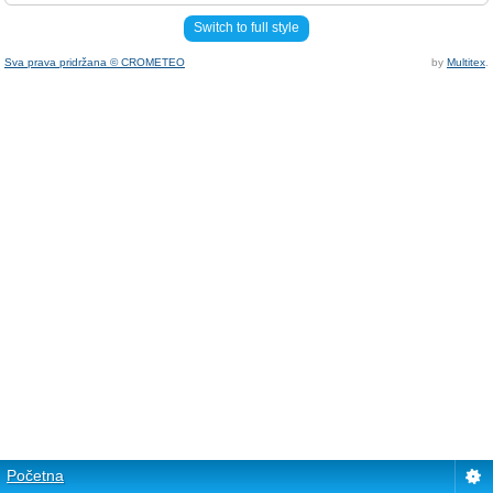
Switch to full style
Sva prava pridržana © CROMETEO
by
Multitex
.
Početna