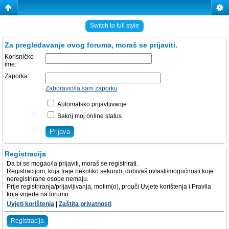
Switch to full style
Za pregledavanje ovog foruma, moraš se prijaviti.
Korisničko
ime:
Zaporka:
Zaboravio/la sam zaporku
Automatsko prijavljivanje
Sakrij moj online status
Registracija
Da bi se mogao/la prijaviti, moraš se registrirati.
Registracijom, koja traje nekoliko sekundi, dobivaš ovlasti/mogućnosti koje
neregistrirane osobe nemaju.
Prije registriranja/prijavljivanja, molim(o), prouči Uvjete korištenja i Pravila
koja vrijede na forumu.
Uvjeti korištenja
|
Zaštita privatnosti
Registracija