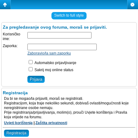
Switch to full style
Za pregledavanje ovog foruma, moraš se prijaviti.
Korisničko
ime:
Zaporka:
Zaboravio/la sam zaporku
Automatsko prijavljivanje
Sakrij moj online status
Registracija
Da bi se mogao/la prijaviti, moraš se registrirati.
Registracijom, koja traje nekoliko sekundi, dobivaš ovlasti/mogućnosti koje
neregistrirane osobe nemaju.
Prije registriranja/prijavljivanja, molim(o), prouči Uvjete korištenja i Pravila
koja vrijede na forumu.
Uvjeti korištenja
|
Zaštita privatnosti
Registracija