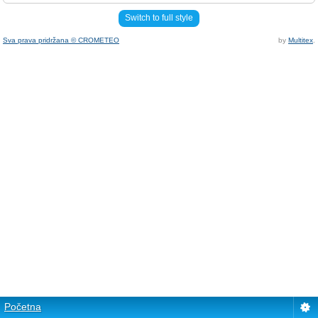
Switch to full style
Sva prava pridržana © CROMETEO
by
Multitex
.
Početna