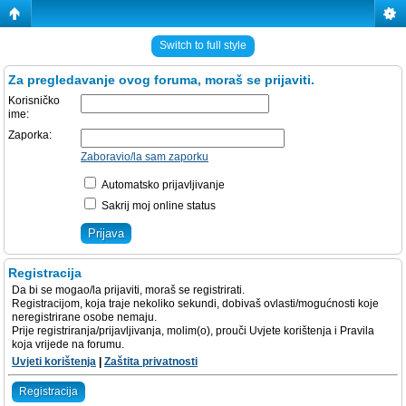
Switch to full style
Za pregledavanje ovog foruma, moraš se prijaviti.
Korisničko
ime:
Zaporka:
Zaboravio/la sam zaporku
Automatsko prijavljivanje
Sakrij moj online status
Registracija
Da bi se mogao/la prijaviti, moraš se registrirati.
Registracijom, koja traje nekoliko sekundi, dobivaš ovlasti/mogućnosti koje
neregistrirane osobe nemaju.
Prije registriranja/prijavljivanja, molim(o), prouči Uvjete korištenja i Pravila
koja vrijede na forumu.
Uvjeti korištenja
|
Zaštita privatnosti
Registracija