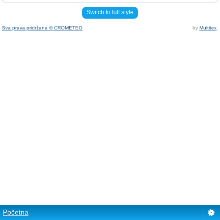
Switch to full style
Sva prava pridržana © CROMETEO
by
Multitex
.
Početna