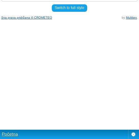
Switch to full style
Sva prava pridržana © CROMETEO
by
Multitex
.
Početna