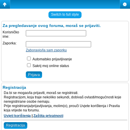
Switch to full style
Za pregledavanje ovog foruma, moraš se prijaviti.
Korisničko
ime:
Zaporka:
Zaboravio/la sam zaporku
Automatsko prijavljivanje
Sakrij moj online status
Registracija
Da bi se mogao/la prijaviti, moraš se registrirati.
Registracijom, koja traje nekoliko sekundi, dobivaš ovlasti/mogućnosti koje
neregistrirane osobe nemaju.
Prije registriranja/prijavljivanja, molim(o), prouči Uvjete korištenja i Pravila
koja vrijede na forumu.
Uvjeti korištenja
|
Zaštita privatnosti
Registracija