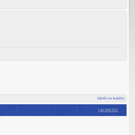
Izbriši sve kolačiće
CROMETEO