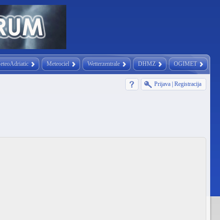
eteoAdriatic
Meteociel
Wetterzentrale
DHMZ
OGIMET
Prijava
|
Registracija