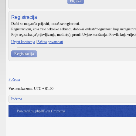
Registracija
Da bi se mogao/la prijaviti, moraš se registrirati.
Registracijom, koja traje nekoliko sekundi, dobivaš ovlasti/mogućnosti koje neregistri
Prije registriranja/prijavljivanja, molim(o), prouči Uvjete korištenja i Pravila koja vrije
Uvjeti korištenja
|
Zaštita privatnosti
Registracija
Početna
Vremenska zona: UTC + 01:00
Početna
Powered by phpBB on Crometeo