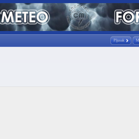
Pljusak
M