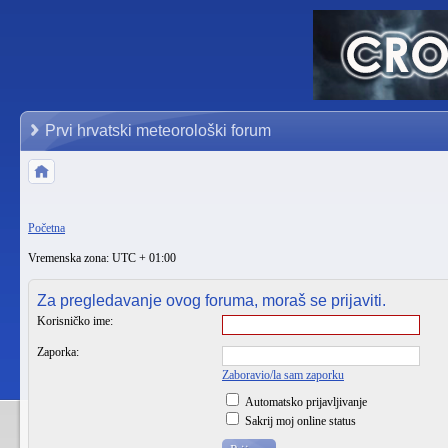
Prvi hrvatski meteorološki forum
Početna
Vremenska zona: UTC + 01:00
Za pregledavanje ovog foruma, moraš se prijaviti.
Korisničko ime:
Zaporka:
Zaboravio/la sam zaporku
Automatsko prijavljivanje
Sakrij moj online status