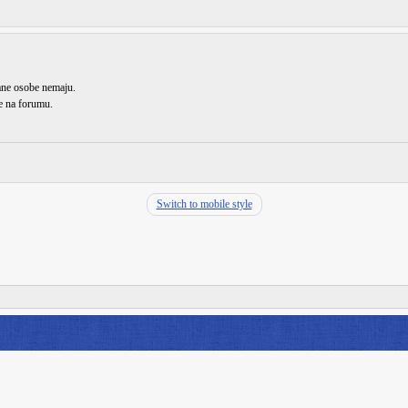
rane osobe nemaju.
de na forumu.
Switch to mobile style