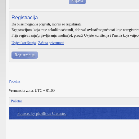
Registracija
Da bi se mogao/la prijaviti, moraš se registrirati.
Registracijom, koja traje nekoliko sekundi, dobivaš ovlasti/mogućnosti koje neregistri
Prije registriranja/prijavljivanja, molim(o), prouči Uvjete korištenja i Pravila koja vrije
Uvjeti korištenja
|
Zaštita privatnosti
Registracija
Početna
Vremenska zona: UTC + 01:00
Početna
Powered by phpBB on Crometeo