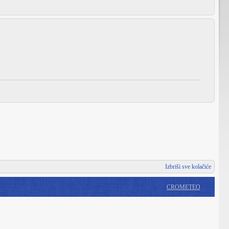
Izbriši sve kolačiće
CROMETEO