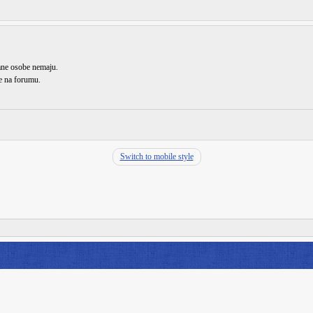
rane osobe nemaju.
de na forumu.
Switch to mobile style