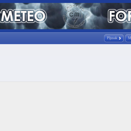
Pljusak
M