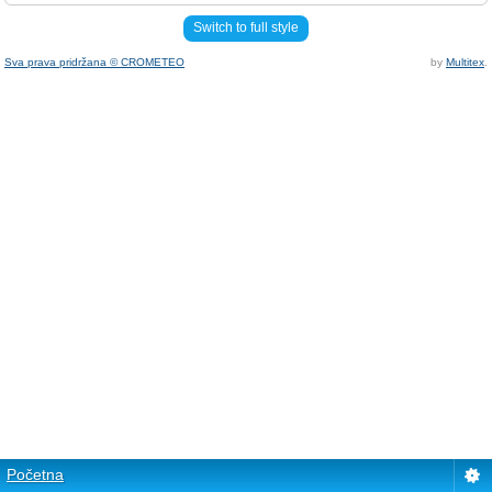
Switch to full style
Sva prava pridržana © CROMETEO
by
Multitex
.
Početna