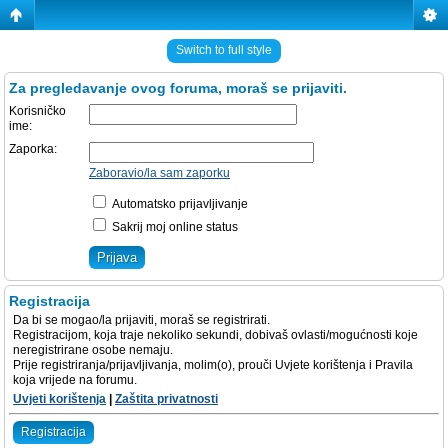
Switch to full style
Za pregledavanje ovog foruma, moraš se prijaviti.
Korisničko
ime:
Zaporka:
Zaboravio/la sam zaporku
Automatsko prijavljivanje
Sakrij moj online status
Registracija
Da bi se mogao/la prijaviti, moraš se registrirati.
Registracijom, koja traje nekoliko sekundi, dobivaš ovlasti/mogućnosti koje
neregistrirane osobe nemaju.
Prije registriranja/prijavljivanja, molim(o), prouči Uvjete korištenja i Pravila
koja vrijede na forumu.
Uvjeti korištenja
|
Zaštita privatnosti
Registracija