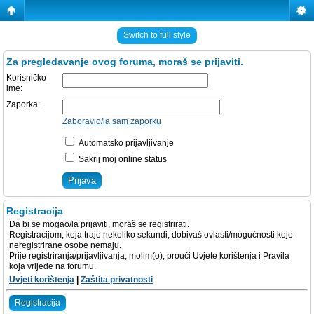
Switch to full style
Za pregledavanje ovog foruma, moraš se prijaviti.
Korisničko
ime:
Zaporka:
Zaboravio/la sam zaporku
Automatsko prijavljivanje
Sakrij moj online status
Registracija
Da bi se mogao/la prijaviti, moraš se registrirati.
Registracijom, koja traje nekoliko sekundi, dobivaš ovlasti/mogućnosti koje
neregistrirane osobe nemaju.
Prije registriranja/prijavljivanja, molim(o), prouči Uvjete korištenja i Pravila
koja vrijede na forumu.
Uvjeti korištenja
|
Zaštita privatnosti
Registracija