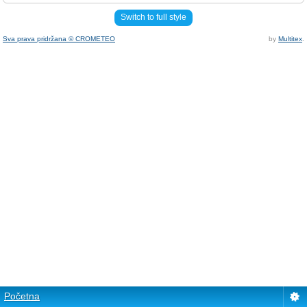
Switch to full style
Sva prava pridržana © CROMETEO
by
Multitex
.
Početna