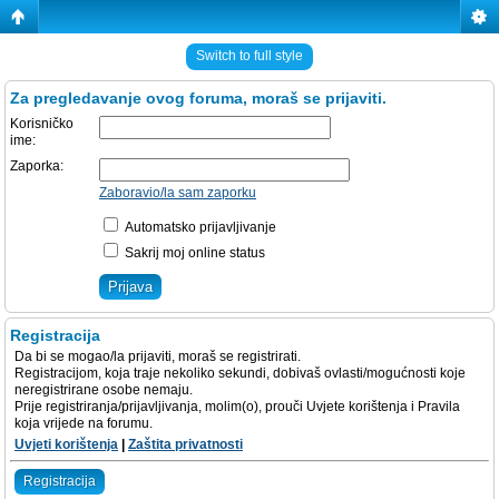
Switch to full style
Za pregledavanje ovog foruma, moraš se prijaviti.
Korisničko
ime:
Zaporka:
Zaboravio/la sam zaporku
Automatsko prijavljivanje
Sakrij moj online status
Registracija
Da bi se mogao/la prijaviti, moraš se registrirati.
Registracijom, koja traje nekoliko sekundi, dobivaš ovlasti/mogućnosti koje
neregistrirane osobe nemaju.
Prije registriranja/prijavljivanja, molim(o), prouči Uvjete korištenja i Pravila
koja vrijede na forumu.
Uvjeti korištenja
|
Zaštita privatnosti
Registracija