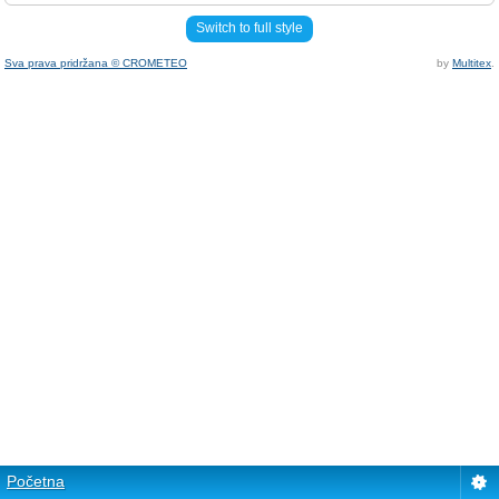
Switch to full style
Sva prava pridržana © CROMETEO
by
Multitex
.
Početna