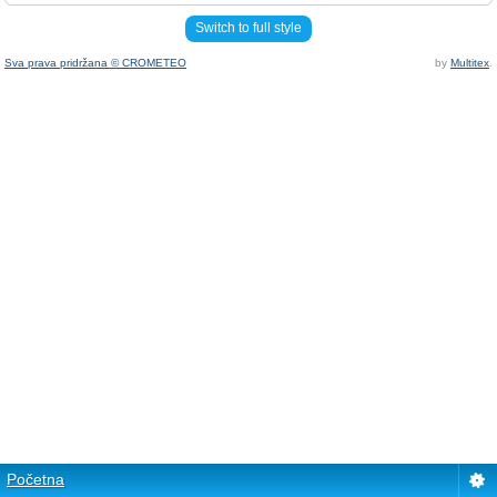
Switch to full style
Sva prava pridržana © CROMETEO
by
Multitex
.
Početna