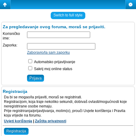
Switch to full style
Za pregledavanje ovog foruma, moraš se prijaviti.
Korisničko
ime:
Zaporka:
Zaboravio/la sam zaporku
Automatsko prijavljivanje
Sakrij moj online status
Registracija
Da bi se mogao/la prijaviti, moraš se registrirati.
Registracijom, koja traje nekoliko sekundi, dobivaš ovlasti/mogućnosti koje
neregistrirane osobe nemaju.
Prije registriranja/prijavljivanja, molim(o), prouči Uvjete korištenja i Pravila
koja vrijede na forumu.
Uvjeti korištenja
|
Zaštita privatnosti
Registracija