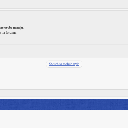
rane osobe nemaju.
de na forumu.
Switch to mobile style