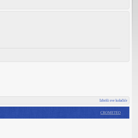
Izbriši sve kolačiće
CROMETEO