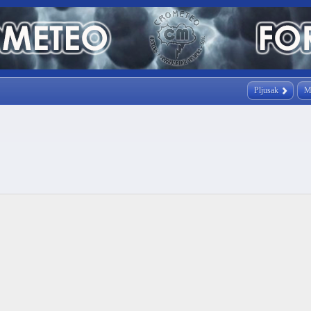
Pljusak
M