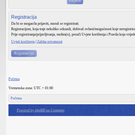
Registracija
Da bi se mogao/la prijaviti, moraš se registrirati.
Registracijom, koja traje nekoliko sekundi, dobivaš ovlasti/mogućnosti koje neregistri
Prije registriranja/prijavljivanja, molim(o), prouči Uvjete korištenja i Pravila koja vrije
Uvjeti korištenja
|
Zaštita privatnosti
Registracija
Početna
Vremenska zona: UTC + 01:00
Početna
Powered by phpBB on Crometeo