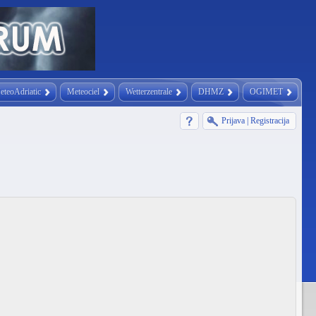
eteoAdriatic
Meteociel
Wetterzentrale
DHMZ
OGIMET
Prijava
|
Registracija