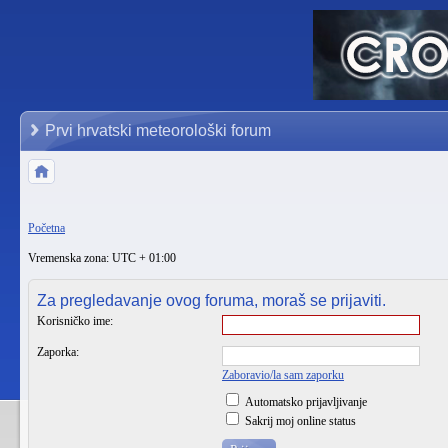
Prvi hrvatski meteorološki forum
Početna
Vremenska zona: UTC + 01:00
Za pregledavanje ovog foruma, moraš se prijaviti.
Korisničko ime:
Zaporka:
Zaboravio/la sam zaporku
Automatsko prijavljivanje
Sakrij moj online status