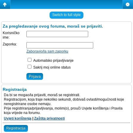
Switch to full style
Za pregledavanje ovog foruma, moraš se prijaviti.
Korisničko
ime:
Zaporka:
Zaboravio/la sam zaporku
Automatsko prijavljivanje
Sakrij moj online status
Registracija
Da bi se mogao/la prijaviti, moraš se registrirati.
Registracijom, koja traje nekoliko sekundi, dobivaš ovlasti/mogućnosti koje
neregistrirane osobe nemaju.
Prije registriranja/prijavljivanja, molim(o), prouči Uvjete korištenja i Pravila
koja vrijede na forumu.
Uvjeti korištenja
|
Zaštita privatnosti
Registracija