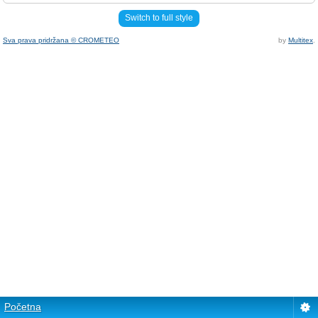
Switch to full style
Sva prava pridržana © CROMETEO
by
Multitex
.
Početna