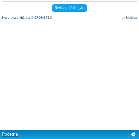
Switch to full style
Sva prava pridržana © CROMETEO
by
Multitex
.
Početna