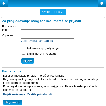
Switch to full style
Za pregledavanje ovog foruma, moraš se prijaviti.
Korisničko
ime:
Zaporka:
Zaboravio/la sam zaporku
Automatsko prijavljivanje
Sakrij moj online status
Registracija
Da bi se mogao/la prijaviti, moraš se registrirati.
Registracijom, koja traje nekoliko sekundi, dobivaš ovlasti/mogućnosti koje
neregistrirane osobe nemaju.
Prije registriranja/prijavljivanja, molim(o), prouči Uvjete korištenja i Pravila
koja vrijede na forumu.
Uvjeti korištenja
|
Zaštita privatnosti
Registracija