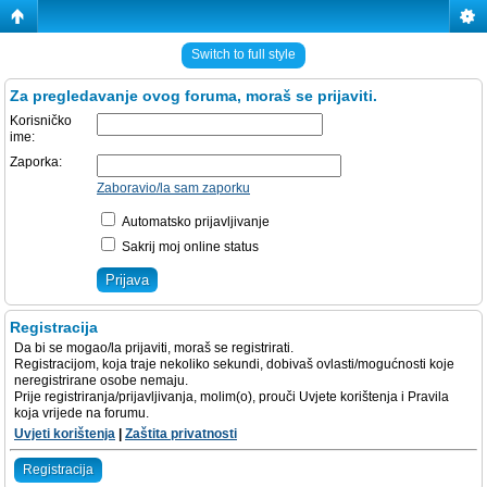
Switch to full style
Za pregledavanje ovog foruma, moraš se prijaviti.
Korisničko
ime:
Zaporka:
Zaboravio/la sam zaporku
Automatsko prijavljivanje
Sakrij moj online status
Registracija
Da bi se mogao/la prijaviti, moraš se registrirati.
Registracijom, koja traje nekoliko sekundi, dobivaš ovlasti/mogućnosti koje
neregistrirane osobe nemaju.
Prije registriranja/prijavljivanja, molim(o), prouči Uvjete korištenja i Pravila
koja vrijede na forumu.
Uvjeti korištenja
|
Zaštita privatnosti
Registracija