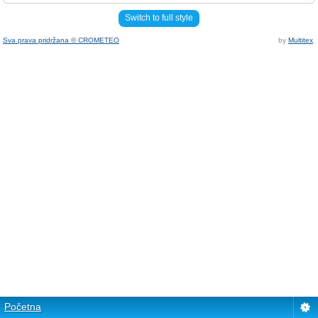
Switch to full style
Sva prava pridržana © CROMETEO
by
Multitex
.
Početna