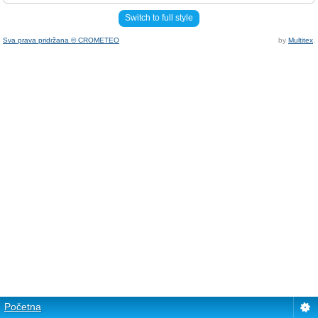
Switch to full style
Sva prava pridržana © CROMETEO
by
Multitex
.
Početna