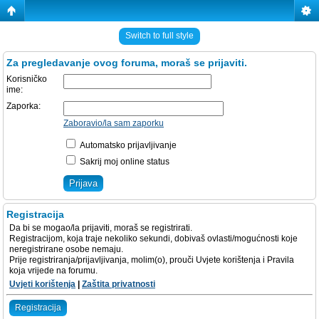
Switch to full style
Za pregledavanje ovog foruma, moraš se prijaviti.
Korisničko
ime:
Zaporka:
Zaboravio/la sam zaporku
Automatsko prijavljivanje
Sakrij moj online status
Registracija
Da bi se mogao/la prijaviti, moraš se registrirati.
Registracijom, koja traje nekoliko sekundi, dobivaš ovlasti/mogućnosti koje
neregistrirane osobe nemaju.
Prije registriranja/prijavljivanja, molim(o), prouči Uvjete korištenja i Pravila
koja vrijede na forumu.
Uvjeti korištenja
|
Zaštita privatnosti
Registracija