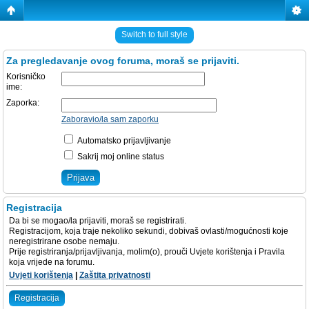
Switch to full style
Za pregledavanje ovog foruma, moraš se prijaviti.
Korisničko
ime:
Zaporka:
Zaboravio/la sam zaporku
Automatsko prijavljivanje
Sakrij moj online status
Registracija
Da bi se mogao/la prijaviti, moraš se registrirati.
Registracijom, koja traje nekoliko sekundi, dobivaš ovlasti/mogućnosti koje
neregistrirane osobe nemaju.
Prije registriranja/prijavljivanja, molim(o), prouči Uvjete korištenja i Pravila
koja vrijede na forumu.
Uvjeti korištenja
|
Zaštita privatnosti
Registracija