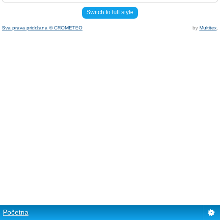
Switch to full style
Sva prava pridržana © CROMETEO
by
Multitex
.
Početna