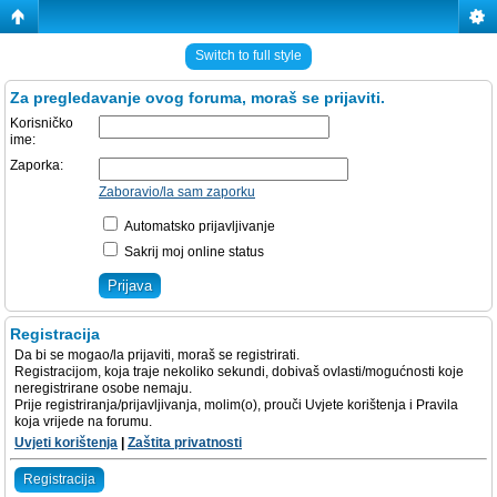
Switch to full style
Za pregledavanje ovog foruma, moraš se prijaviti.
Korisničko
ime:
Zaporka:
Zaboravio/la sam zaporku
Automatsko prijavljivanje
Sakrij moj online status
Registracija
Da bi se mogao/la prijaviti, moraš se registrirati.
Registracijom, koja traje nekoliko sekundi, dobivaš ovlasti/mogućnosti koje
neregistrirane osobe nemaju.
Prije registriranja/prijavljivanja, molim(o), prouči Uvjete korištenja i Pravila
koja vrijede na forumu.
Uvjeti korištenja
|
Zaštita privatnosti
Registracija