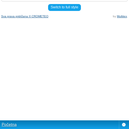
Switch to full style
Sva prava pridržana © CROMETEO
by
Multitex
.
Početna