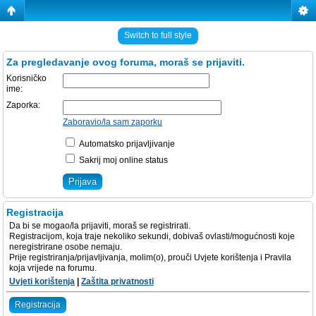
Switch to full style
Za pregledavanje ovog foruma, moraš se prijaviti.
Korisničko
ime:
Zaporka:
Zaboravio/la sam zaporku
Automatsko prijavljivanje
Sakrij moj online status
Registracija
Da bi se mogao/la prijaviti, moraš se registrirati.
Registracijom, koja traje nekoliko sekundi, dobivaš ovlasti/mogućnosti koje
neregistrirane osobe nemaju.
Prije registriranja/prijavljivanja, molim(o), prouči Uvjete korištenja i Pravila
koja vrijede na forumu.
Uvjeti korištenja
|
Zaštita privatnosti
Registracija