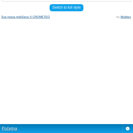
Switch to full style
Sva prava pridržana © CROMETEO
by
Multitex
.
Početna