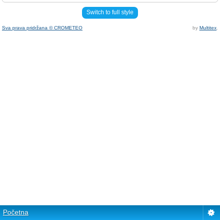
Switch to full style
Sva prava pridržana © CROMETEO
by
Multitex
.
Početna