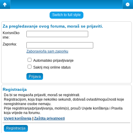
Switch to full style
Za pregledavanje ovog foruma, moraš se prijaviti.
Korisničko
ime:
Zaporka:
Zaboravio/la sam zaporku
Automatsko prijavljivanje
Sakrij moj online status
Registracija
Da bi se mogao/la prijaviti, moraš se registrirati.
Registracijom, koja traje nekoliko sekundi, dobivaš ovlasti/mogućnosti koje
neregistrirane osobe nemaju.
Prije registriranja/prijavljivanja, molim(o), prouči Uvjete korištenja i Pravila
koja vrijede na forumu.
Uvjeti korištenja
|
Zaštita privatnosti
Registracija