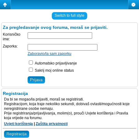
Switch to full style
Za pregledavanje ovog foruma, moraš se prijaviti.
Korisničko
ime:
Zaporka:
Zaboravio/la sam zaporku
Automatsko prijavljivanje
Sakrij moj online status
Registracija
Da bi se mogao/la prijaviti, moraš se registrirati.
Registracijom, koja traje nekoliko sekundi, dobivaš ovlasti/mogućnosti koje
neregistrirane osobe nemaju.
Prije registriranja/prijavljivanja, molim(o), prouči Uvjete korištenja i Pravila
koja vrijede na forumu.
Uvjeti korištenja
|
Zaštita privatnosti
Registracija