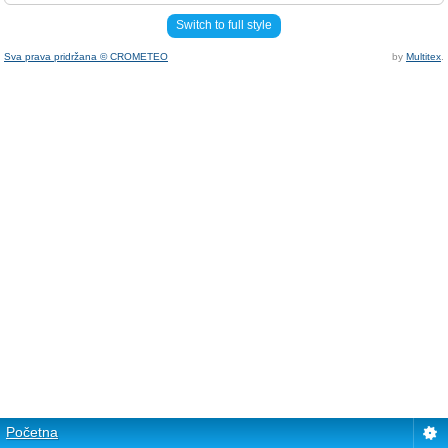
Switch to full style
Sva prava pridržana © CROMETEO
by
Multitex
.
Početna