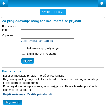
Switch to full style
Za pregledavanje ovog foruma, moraš se prijaviti.
Korisničko
ime:
Zaporka:
Zaboravio/la sam zaporku
Automatsko prijavljivanje
Sakrij moj online status
Registracija
Da bi se mogao/la prijaviti, moraš se registrirati.
Registracijom, koja traje nekoliko sekundi, dobivaš ovlasti/mogućnosti koje
neregistrirane osobe nemaju.
Prije registriranja/prijavljivanja, molim(o), prouči Uvjete korištenja i Pravila
koja vrijede na forumu.
Uvjeti korištenja
|
Zaštita privatnosti
Registracija