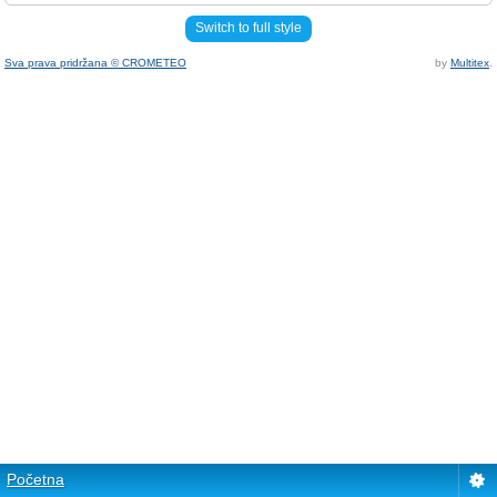
Switch to full style
Sva prava pridržana © CROMETEO
by
Multitex
.
Početna