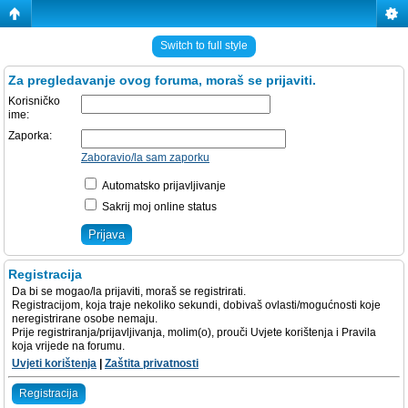
Switch to full style
Za pregledavanje ovog foruma, moraš se prijaviti.
Korisničko
ime:
Zaporka:
Zaboravio/la sam zaporku
Automatsko prijavljivanje
Sakrij moj online status
Registracija
Da bi se mogao/la prijaviti, moraš se registrirati.
Registracijom, koja traje nekoliko sekundi, dobivaš ovlasti/mogućnosti koje
neregistrirane osobe nemaju.
Prije registriranja/prijavljivanja, molim(o), prouči Uvjete korištenja i Pravila
koja vrijede na forumu.
Uvjeti korištenja
|
Zaštita privatnosti
Registracija