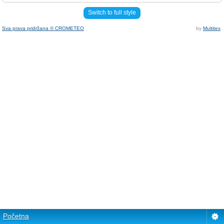
Switch to full style
Sva prava pridržana © CROMETEO
by
Multitex
.
Početna