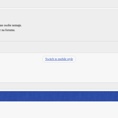
rane osobe nemaju.
de na forumu.
Switch to mobile style