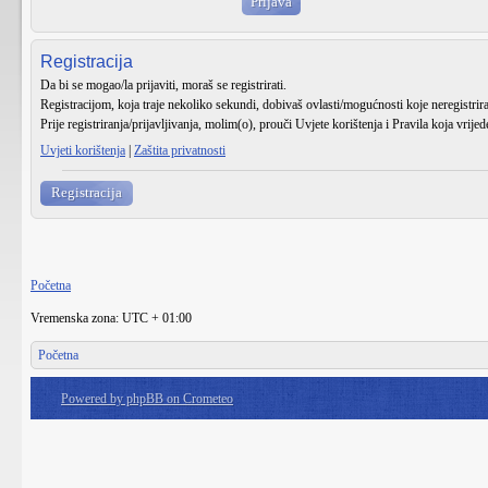
Registracija
Da bi se mogao/la prijaviti, moraš se registrirati.
Registracijom, koja traje nekoliko sekundi, dobivaš ovlasti/mogućnosti koje neregistri
Prije registriranja/prijavljivanja, molim(o), prouči Uvjete korištenja i Pravila koja vrije
Uvjeti korištenja
|
Zaštita privatnosti
Registracija
Početna
Vremenska zona: UTC + 01:00
Početna
Powered by phpBB on Crometeo