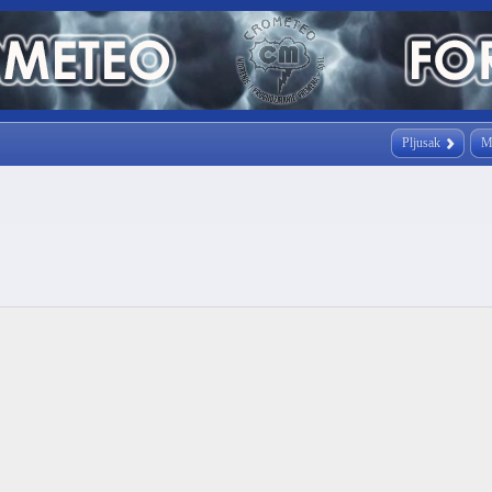
Pljusak
M