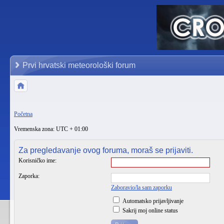
Prvi hrvatski meteorološki forum
Početna
Vremenska zona: UTC + 01:00
Za pregledavanje ovog foruma, moraš se prijaviti.
Korisničko ime:
Zaporka:
Zaboravio/la sam zaporku
Automatsko prijavljivanje
Sakrij moj online status