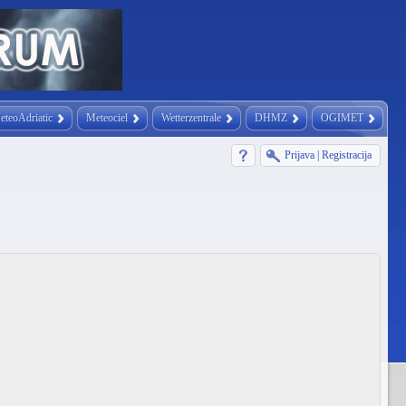
eteoAdriatic
Meteociel
Wetterzentrale
DHMZ
OGIMET
Prijava
|
Registracija