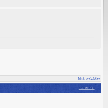
Izbriši sve kolačiće
CROMETEO