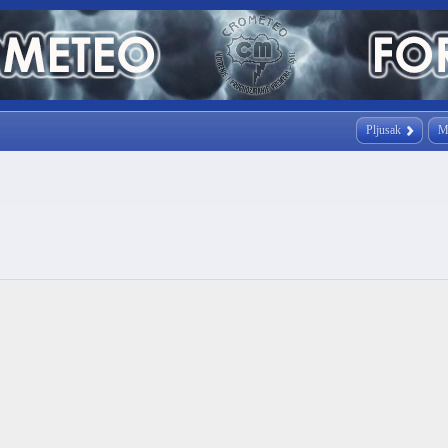
Pljusak
M