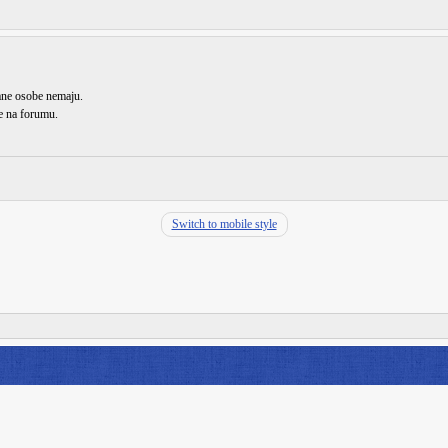
rane osobe nemaju.
de na forumu.
Switch to mobile style