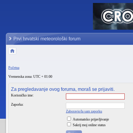
Prvi hrvatski meteorološki forum
Početna
Vremenska zona: UTC + 01:00
Za pregledavanje ovog foruma, moraš se prijaviti.
Korisničko ime:
Zaporka:
Zaboravio/la sam zaporku
Automatsko prijavljivanje
Sakrij moj online status