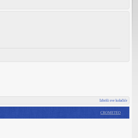
Izbriši sve kolačiće
CROMETEO