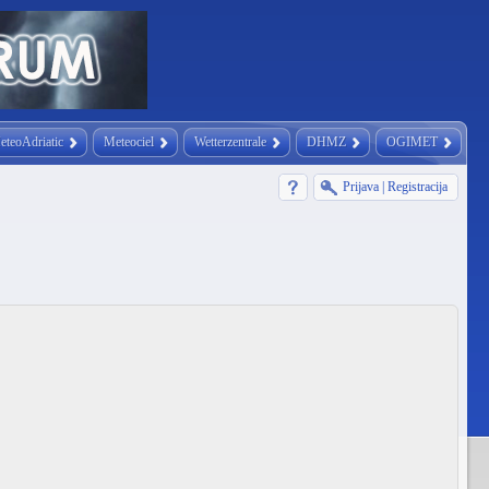
eteoAdriatic
Meteociel
Wetterzentrale
DHMZ
OGIMET
Prijava
|
Registracija