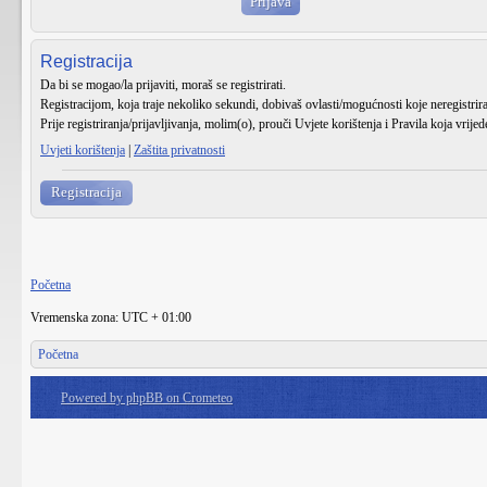
Registracija
Da bi se mogao/la prijaviti, moraš se registrirati.
Registracijom, koja traje nekoliko sekundi, dobivaš ovlasti/mogućnosti koje neregistri
Prije registriranja/prijavljivanja, molim(o), prouči Uvjete korištenja i Pravila koja vrije
Uvjeti korištenja
|
Zaštita privatnosti
Registracija
Početna
Vremenska zona: UTC + 01:00
Početna
Powered by phpBB on Crometeo