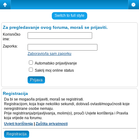
Switch to full style
Za pregledavanje ovog foruma, moraš se prijaviti.
Korisničko
ime:
Zaporka:
Zaboravio/la sam zaporku
Automatsko prijavljivanje
Sakrij moj online status
Registracija
Da bi se mogao/la prijaviti, moraš se registrirati.
Registracijom, koja traje nekoliko sekundi, dobivaš ovlasti/mogućnosti koje
neregistrirane osobe nemaju.
Prije registriranja/prijavljivanja, molim(o), prouči Uvjete korištenja i Pravila
koja vrijede na forumu.
Uvjeti korištenja
|
Zaštita privatnosti
Registracija