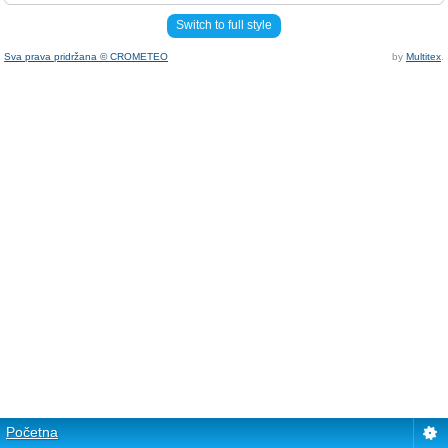
Switch to full style
Sva prava pridržana © CROMETEO
by
Multitex
.
Početna